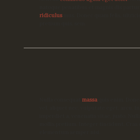
natoque penatibus et magnis dis partu
ridiculus
mus. Donec quam felis, ultrici
pretium quis, sem.
Nulla consequat
massa
quis enim. Donec 
vel, aliquet nec, vulputate eget, arcu. I
imperdiet a, venenatis vitae, justo. Nul
mollis pretium. Integer tincidunt. Cras
elementum semper nisi.