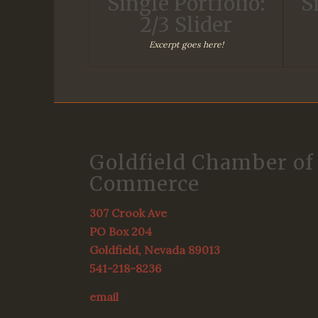
Single Portfolio:
S
2/3 Slider
Excerpt goes here!
Goldfield Chamber of
Commerce
307 Crook Ave
PO Box 204
Goldfield, Nevada 89013
541-218-8236
email