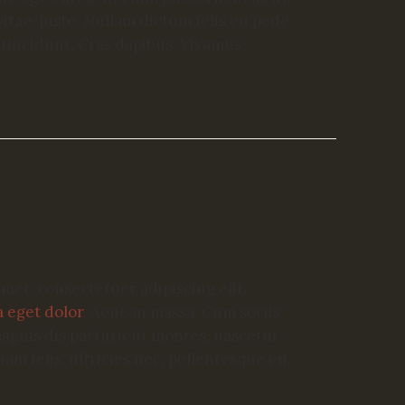
vitae, justo. Nullam dictum felis eu pede
 tincidunt. Cras dapibus. Vivamus
.
met, consectetuer adipiscing elit.
 eget dolor
. Aenean massa. Cum sociis
agnis dis parturient montes, nascetur
m felis, ultricies nec, pellentesque eu,