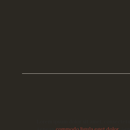
Lorem ipsum dolor sit amet, consectetue
Aenean
commodo ligula eget dolor
. Ae