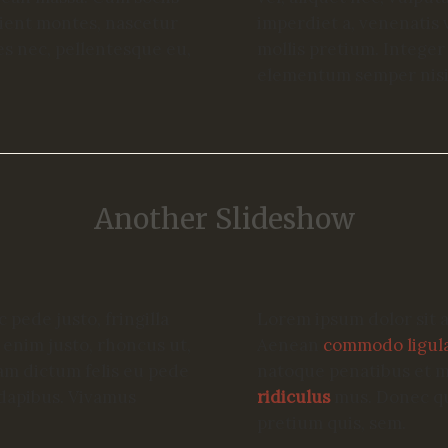
rient montes, nascetur
imperdiet a, venenatis 
es nec, pellentesque eu,
mollis pretium. Integer
elementum semper nisi
Another Slideshow
pede justo, fringilla
Lorem ipsum dolor sit a
n enim justo, rhoncus ut,
Aenean
commodo ligula
lam dictum felis eu pede
natoque penatibus et m
 dapibus. Vivamus
ridiculus
mus. Donec qua
pretium quis, sem.