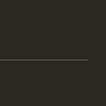
quis enim. Donec pede justo, fringilla
ate eget, arcu. In enim justo, rhoncus ut,