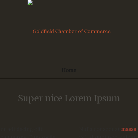
Home
Super nice Lorem Ipsum
r adipiscing elit.
Nulla consequat
massa
nean massa. Cum sociis
vel, aliquet nec, vulput