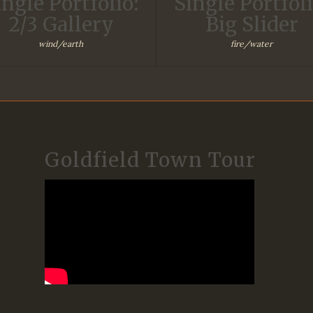
ingle Portfolio:
Single Portfoli
2/3 Gallery
Big Slider
wind/earth
fire/water
Goldfield Town Tour